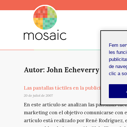
Fem ser
les funci
publicit
de naveg
Autor: John Echeverry
clic a s
Las pantallas táctiles en la publicidad y el m
20 de juliol de 2007
En este artículo se analizan las pantallas táct
marketing con el objetivo comunicarse con el
artículo está realizado por René Rodríguez, 