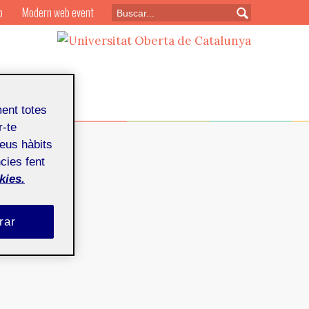
o
Modern web event
ment totes
r-te
teus hàbits
cies fent
kies.
rar