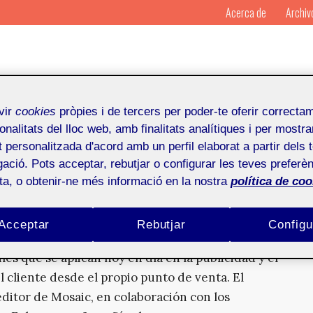
Acerca de
Archiv
vir
cookies
pròpies i de tercers per poder-te oferir correcta
onalitats del lloc web, amb finalitats analítiques i per mostra
at personalitzada d'acord amb un perfil elaborat a partir dels 
ació. Pots acceptar, rebutjar o configurar les teves preferèn
ota, o obtenir-ne més informació en la nostra
política de coo
arketing
Acceptar
Rebutjar
Configu
iles que se aplican hoy en día en la publicidad y el
 cliente desde el propio punto de venta. El
editor de Mosaic, en colaboración con los