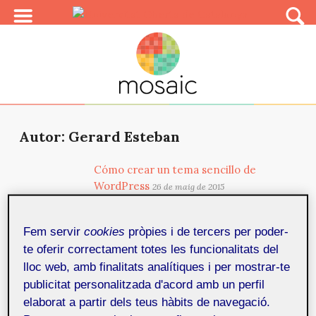
Autor: Gerard Esteban
Cómo crear un tema sencillo de
WordPress
26 de maig de 2015
WordPress es un gestor de contenidos muy versátil y
con mucho potencial en la web. En este artículo nos
Fem servir
cookies
pròpies i de tercers per poder-
enfocaremos a la creación de un tema para este
te oferir correctament totes les funcionalitats del
gestor de contenidos. Este es un rescurso muy
lloc web, amb finalitats analítiques i per mostrar-te
sencillo y paso a paso enfocado para todos aquellos
diseñadores que quieran dar sus primeros pasos en el
publicitat personalitzada d'acord amb un perfil
mundo WordPress.
elaborat a partir dels teus hàbits de navegació.