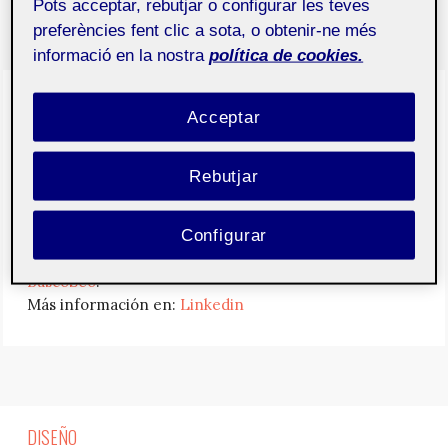
Pots acceptar, rebutjar o configurar les teves
preferències fent clic a sota, o obtenir-ne més
informació en la nostra
política de cookies.
¿QUIÉN ES: GERARD ESTEBAN?
Acceptar
En acabar el bachillerato empezó a
estudiar en el Ciclo Formativo de Grado
Rebutjar
Superior de Desarrollo de Aplicaciones
Web (DAW) hasta la fecha de hoy.
Configurar
Compagina sus estudios con una formación paralela
autodidacta y está trabajando como Consultor SEO en
BuscoSeo
.
Más información en:
Linkedin
DISEÑO