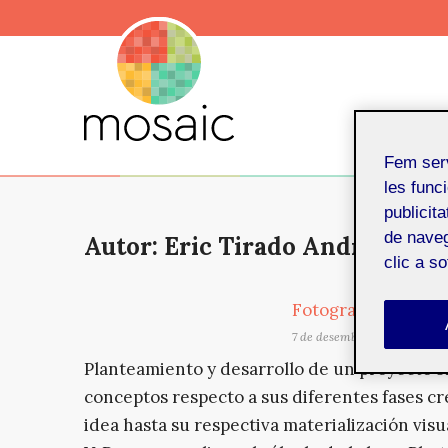
Fem ser
les funci
publicit
de naveg
Autor: Eric Tirado Andrés
clic a s
Fotografía virtual:
7 de desembre de 2017
Planteamiento y desarrollo de un proyecto 3
conceptos respecto a sus diferentes fases cre
idea hasta su respectiva materialización visu