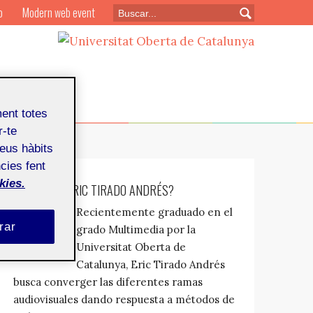
o
Modern web event
ment totes
r-te
teus hàbits
cies fent
kies.
¿QUIÉN ES: ERIC TIRADO ANDRÉS?
Recientemente graduado en el
rar
grado Multimedia por la
Universitat Oberta de
Catalunya, Eric Tirado Andrés
busca converger las diferentes ramas
audiovisuales dando respuesta a métodos de