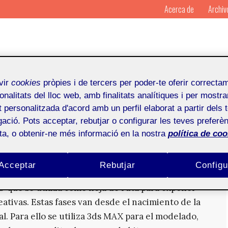
Acerca de
Archiv
vir
cookies
pròpies i de tercers per poder-te oferir correcta
onalitats del lloc web, amb finalitats analítiques i per mostra
at personalitzada d'acord amb un perfil elaborat a partir dels 
ació. Pots acceptar, rebutjar o configurar les teves preferèn
ota, o obtenir-ne més informació en la nostra
política de coo
 creación y captura de una idea
Acceptar
Rebutjar
Configu
D que se utiliza como hoja de ruta para exponer
ativas. Estas fases van desde el nacimiento de la
al. Para ello se utiliza 3ds MAX para el modelado,