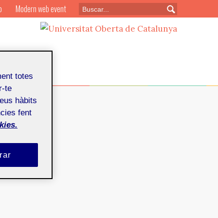
o
Modern web event
ment totes
r-te
teus hàbits
cies fent
kies.
rar