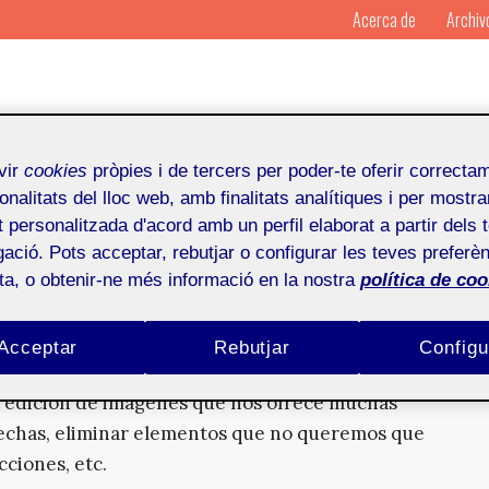
Acerca de
Archiv
vir
cookies
pròpies i de tercers per poder-te oferir correcta
onalitats del lloc web, amb finalitats analítiques i per mostra
at personalitzada d'acord amb un perfil elaborat a partir dels 
ació. Pots acceptar, rebutjar o configurar les teves preferèn
ota, o obtenir-ne més informació en la nostra
política de coo
Acceptar
Rebutjar
Configu
 edición de imágenes que nos ofrece muchas
 hechas, eliminar elementos que no queremos que
cciones, etc.