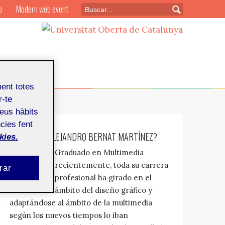
o
Modern web event
ment totes
r-te
teus hàbits
cies fent
¿QUIÉN ES: ALEJANDRO BERNAT MARTÍNEZ?
kies.
Graduado en Multimedia
recientemente, toda su carrera
rar
profesional ha girado en el
ámbito del diseño gráfico y
adaptándose al ámbito de la multimedia
según los nuevos tiempos lo iban