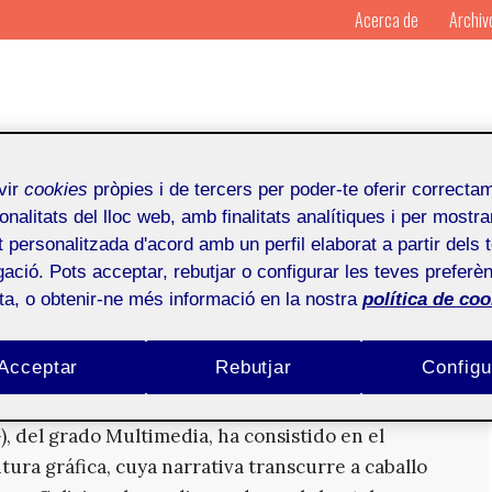
Acerca de
Archiv
vir
cookies
pròpies i de tercers per poder-te oferir correcta
onalitats del lloc web, amb finalitats analítiques i per mostra
at personalitzada d'acord amb un perfil elaborat a partir dels 
nez
ació. Pots acceptar, rebutjar o configurar les teves preferèn
ota, o obtenir-ne més informació en la nostra
política de coo
a aventura gráfica Point&Click situada entre
Acceptar
Rebutjar
Configu
 en la brutal posguerra del s. XX
), del grado Multimedia, ha consistido en el
ura gráfica, cuya narrativa transcurre a caballo