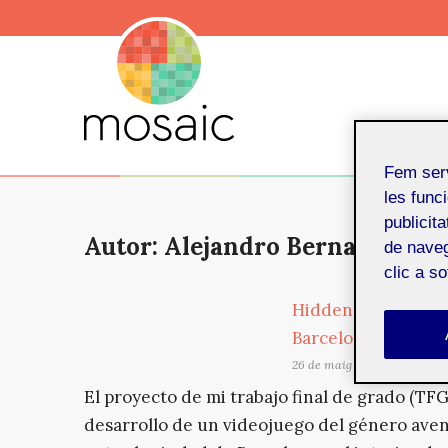
Fem ser
les funci
publicit
Autor: Alejandro Bernat Martí
de naveg
clic a s
Hidden Celtics: Un
Barcelona y Galicia
26 de maig de 2021
El proyecto de mi trabajo final de grado (TFG
desarrollo de un videojuego del género avent