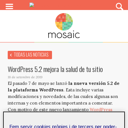
TODAS LAS NOTICIAS
WordPress 5.2 mejora la salud de tu sitio
18 de setembre de 2019
El pasado 7 de mayo se lanzó
la nueva versión 5.2 de
la plataforma WordPress
. Esta incluye varias
modificaciones y novedades, de las cuales algunas son
internas y con elementos importantes a comentar.
Con motivo de este nuevo lanzamiento
WordPress
Barcelona
organizó un
meetup
, con
Javier Casares
,
JuanKa Díaz
y
José Conti
como conferenciantes, en el
Fem servir
cookies
pròpies i de tercers per poder-