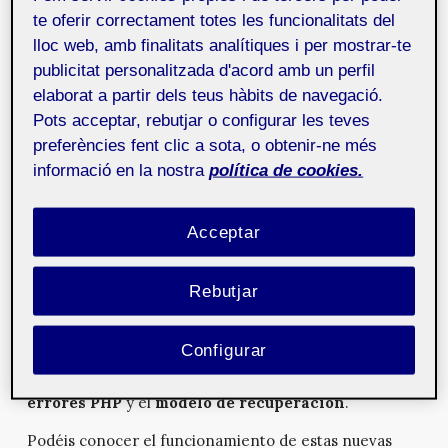
que se quiso
tratar el tema de la versión 5.2 en
te oferir correctament totes les funcionalitats del
profundidad
.
lloc web, amb finalitats analítiques i per mostrar-te
A la versión 5.2 se la ha denominado Jaco, nombre que
publicitat personalitzada d'acord amb un perfil
hace referencia al revolucionario bajista y compositor
elaborat a partir dels teus hàbits de navegació.
de jazz Jaco Pastorius. WordPress 5.2 cuenta con el
Pots acceptar, rebutjar o configurar les teves
editor Gutenberg y con características como el
preferències fent clic a sota, o obtenir-ne més
chequeo de salud del sitio
o la
protección contra
informació en la nostra
política de cookies.
errores PHP
, que permiten al usuario arreglar más
fácilmente un sitio web en el caso de que algo salga
mal.
Acceptar
Este
meetup
se organizó con el objetivo de
mostrar el
funcionamiento de estas nuevas herramientas
de
Rebutjar
WordPress a la audiencia de la manera más práctica y
didáctica posible. También se quiso mostrar
in situ
y
Configurar
en profundidad las nuevas funciones que aporta este
remodelado sistema como la
protección contra
errores PHP
y el
modelo de recuperación
.
Podéis conocer el funcionamiento de estas nuevas