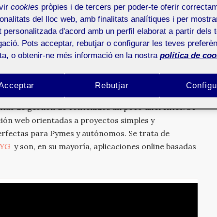
iendo este tema
.
vir
cookies
pròpies i de tercers per poder-te oferir correcta
onalitats del lloc web, amb finalitats analítiques i per mostra
icientes para desarrollar y mantener un proyecto
at personalitzada d'acord amb un perfil elaborat a partir dels 
de acuerdo conmigo que una de las mayores
ació. Pots acceptar, rebutjar o configurar les teves preferèn
es su complejidad. Aún así hay muchos individuos que
ota, o obtenir-ne més informació en la nostra
política de coo
el conocimiento necesario, los recursos económicos
ollar un proyecto de creación web con
WordPress
,
Acceptar
Rebutjar
Configu
tas de gestión de contenidos un poco diferentes. Se
ión web orientadas a proyectos simples y
erfectas para Pymes y autónomos. Se trata de
YG
y son, en su mayoría, aplicaciones online basadas