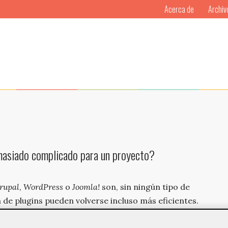
Acerca de
Archiv
masiado complicado para un proyecto?
rupal
,
WordPress
o
Joomla!
son, sin ningún tipo de
de plugins pueden volverse incluso más eficientes.
CMS
(sistemas de gestión de contenidos)