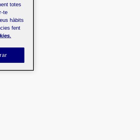
ment totes
r-te
teus hàbits
cies fent
kies.
rar