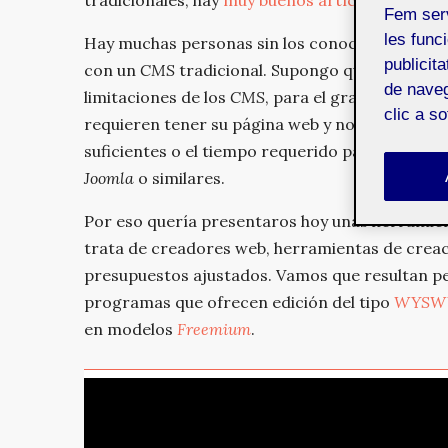
tradicionales, hay
muy buenos artículos discut
Fem ser
les funci
Hay muchas personas sin los conocimientos suf
publicit
con un
CMS
tradicional. Supongo que estarás 
de naveg
limitaciones de los
CMS
, para el gran público, 
clic a s
requieren tener su página web y no disponen d
suficientes o el tiempo requerido para desarr
Joomla
o similares.
Por eso quería presentaros hoy unas herramien
trata de creadores web, herramientas de creac
presupuestos ajustados. Vamos que resultan p
programas que ofrecen edición del tipo
WYSW
en modelos
Freemium
.