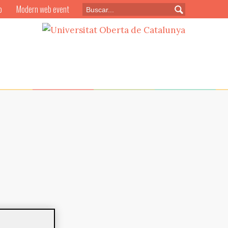
o
Modern web event